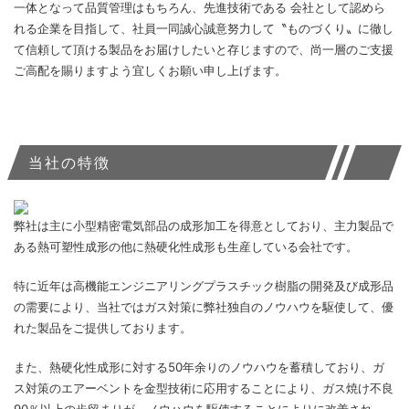
一体となって品質管理はもちろん、先進技術である 会社として認めら
れる企業を目指して、社員一同誠心誠意努力して〝ものづくり〟に徹し
て信頼して頂ける製品をお届けしたいと存じますので、尚一層のご支援
ご高配を賜りますよう宜しくお願い申し上げます。
当社の特徴
弊社は主に小型精密電気部品の成形加工を得意としており、主力製品で
ある熱可塑性成形の他に熱硬化性成形も生産している会社です。
特に近年は高機能エンジニアリングプラスチック樹脂の開発及び成形品
の需要により、当社ではガス対策に弊社独自のノウハウを駆使して、優
れた製品をご提供しております。
また、熱硬化性成形に対する50年余りのノウハウを蓄積しており、ガ
ス対策のエアーベントを金型技術に応用することにより、ガス焼け不良
90％以上の歩留まりが、ノウハウを駆使することによりに改善され、