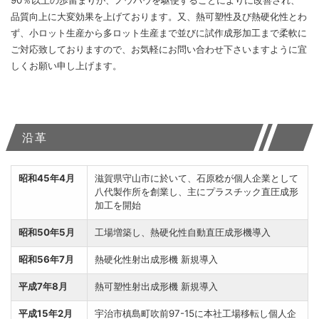
品質向上に大変効果を上げております。又、熱可塑性及び熱硬化性とわ
ず、小ロット生産から多ロット生産まで並びに試作成形加工まで柔軟に
ご対応致しておりますので、お気軽にお問い合わせ下さいますように宜
しくお願い申し上げます。
沿革
昭和45年4月
滋賀県守山市に於いて、石原稔が個人企業として
八代製作所を創業し、主にプラスチック直圧成形
加工を開始
昭和50年5月
工場増築し、熱硬化性自動直圧成形機導入
昭和56年7月
熱硬化性射出成形機 新規導入
平成7年8月
熱可塑性射出成形機 新規導入
平成15年2月
宇治市槙島町吹前97-15に本社工場移転し個人企