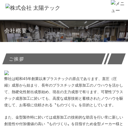
会社概要
ご挨拶
弊社は昭和45年創業以来プラスチックの原点であります、直圧（圧
縮）成形から始まり、長年のプラスチック成形加工のノウハウを活かし
て、熱硬化性射出成形始め、現在の主力成形で有ります、可塑性プラス
チック成形加工に於いても、高度な成形技術と蓄積されたノウハウを駆
使して、お客様に信頼される〝ものづくり〟を目的としています。
また、金型製作時に於いては成形加工の技術的な助言を行い常に新しい
創造性や付加価値の高い〝ものづくり〟を目指すため金型メーカー様と